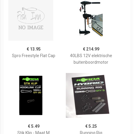
€ 13.95
€ 214.99
Spro Freestyle Flat Cap
40LBS 12V elektrische
buitenboordmotor
€ 5.49
€ 5.25
Stik Klip - Maat M
Running Rig