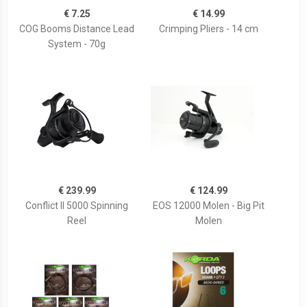
€ 7.25
€ 14.99
COG Booms Distance Lead
Crimping Pliers - 14 cm
System - 70g
€ 239.99
€ 124.99
Conflict II 5000 Spinning
EOS 12000 Molen - Big Pit
Reel
Molen