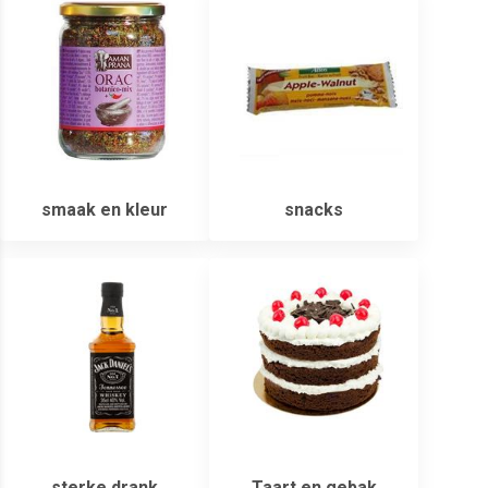
smaak en kleur
snacks
sterke drank
Taart en gebak