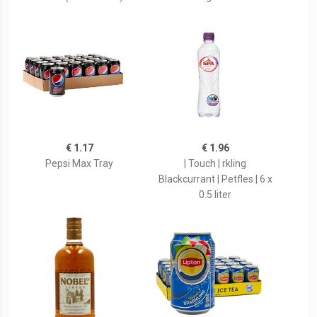
€ 1.17
€ 1.96
Pepsi Max Tray
| Touch | rkling
Blackcurrant | Petfles | 6 x
0.5 liter