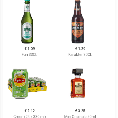
€ 1.09
€ 1.29
Fun 33CL
Karakter 30CL
€ 2.12
€ 3.25
Green (24 x 330 ml)
Mini Originale 50ml