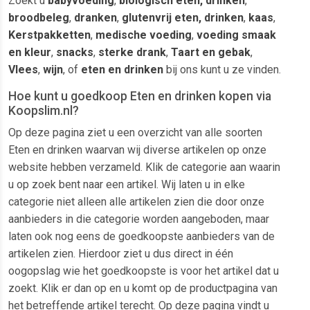
Zoekt u
babyvoeding
,
biologisch eten, drinken
,
broodbeleg
,
dranken
,
glutenvrij eten, drinken
,
kaas
,
Kerstpakketten
,
medische voeding
,
voeding smaak
en kleur
,
snacks
,
sterke drank
,
Taart en gebak
,
Vlees
,
wijn
, of
eten en drinken
bij ons kunt u ze vinden.
Hoe kunt u goedkoop Eten en drinken kopen via
Koopslim.nl?
Op deze pagina ziet u een overzicht van alle soorten
Eten en drinken waarvan wij diverse artikelen op onze
website hebben verzameld. Klik de categorie aan waarin
u op zoek bent naar een artikel. Wij laten u in elke
categorie niet alleen alle artikelen zien die door onze
aanbieders in die categorie worden aangeboden, maar
laten ook nog eens de goedkoopste aanbieders van de
artikelen zien. Hierdoor ziet u dus direct in één
oogopslag wie het goedkoopste is voor het artikel dat u
zoekt. Klik er dan op en u komt op de productpagina van
het betreffende artikel terecht. Op deze pagina vindt u