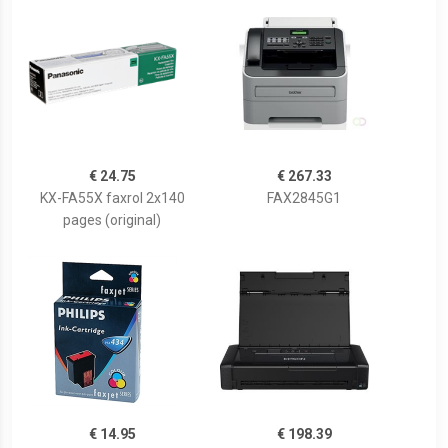
€ 24.75
€ 267.33
KX-FA55X faxrol 2x140
FAX2845G1
pages (original)
€ 14.95
€ 198.39