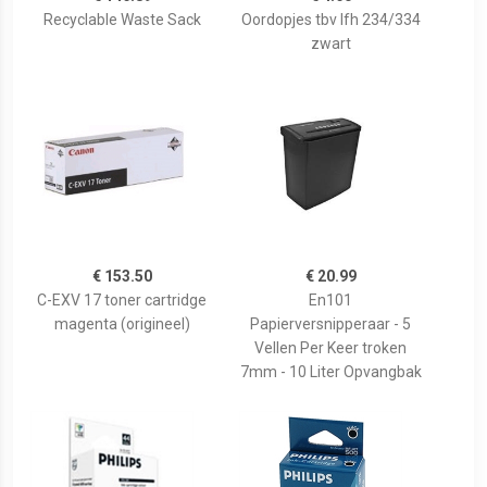
Recyclable Waste Sack
Oordopjes tbv lfh 234/334
zwart
€ 153.50
€ 20.99
C-EXV 17 toner cartridge
En101
magenta (origineel)
Papierversnipperaar - 5
Vellen Per Keer troken
7mm - 10 Liter Opvangbak