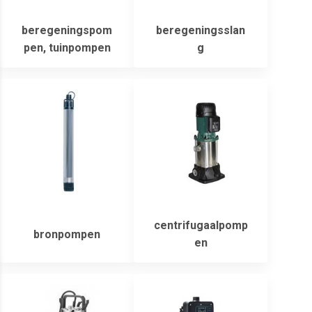
beregeningspom
beregeningsslan
pen, tuinpompen
g
centrifugaalpomp
bronpompen
en