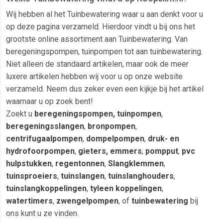
Wij hebben al het Tuinbewatering waar u aan denkt voor u
op deze pagina verzameld. Hierdoor vindt u bij ons het
grootste online assortiment aan Tuinbewatering. Van
beregeningspompen, tuinpompen tot aan tuinbewatering.
Niet alleen de standaard artikelen, maar ook de meer
luxere artikelen hebben wij voor u op onze website
verzameld. Neem dus zeker even een kijkje bij het artikel
waarnaar u op zoek bent!
Zoekt u
beregeningspompen, tuinpompen
,
beregeningsslangen
,
bronpompen
,
centrifugaalpompen
,
dompelpompen
,
druk- en
hydrofoorpompen
,
gieters, emmers
,
pompput
,
pvc
hulpstukken
,
regentonnen
,
Slangklemmen
,
tuinsproeiers
,
tuinslangen
,
tuinslanghouders
,
tuinslangkoppelingen
,
tyleen koppelingen
,
watertimers
,
zwengelpompen
, of
tuinbewatering
bij
ons kunt u ze vinden.