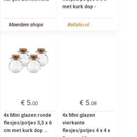
met kurk dop -
Meerdere shops
Bellatio.nl
€ 5.
€ 5.
00
08
4x Mini glazen ronde
4x Mini glazen
flesjes/potjes 5,5 x 6
vierkante
cm met kurk dop ...
flesjes/potjes 4 x 4 x