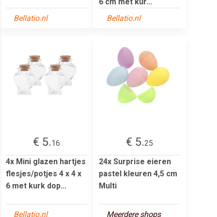
6 cm met kur...
Bellatio.nl
Bellatio.nl
€ 5.
€ 5.
16
25
4x Mini glazen hartjes
24x Surprise eieren
flesjes/potjes 4 x 4 x
pastel kleuren 4,5 cm
6 met kurk dop...
Multi
Bellatio.nl
Meerdere shops