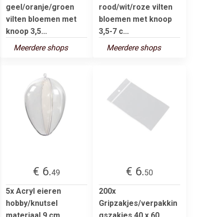
geel/oranje/groen
rood/wit/roze vilten
vilten bloemen met
bloemen met knoop
knoop 3,5...
3,5-7 c...
Meerdere shops
Meerdere shops
€ 6.
€ 6.
49
50
5x Acryl eieren
200x
hobby/knutsel
Gripzakjes/verpakkin
materiaal 9 cm
gszakjes 40 x 60