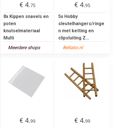
€ 4.
€ 4.
75
95
8x Kippen snavels en
5x Hobby
poten
sleutelhangers/ringe
knutselmateriaal
n met ketting en
Multi
clipsluiting Z...
Meerdere shops
Bellatio.nl
€ 4.
€ 4.
99
99