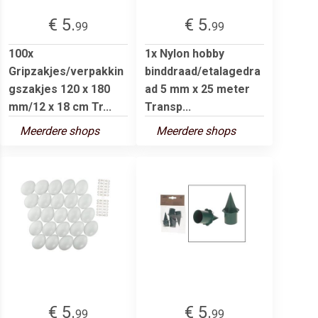
€ 5.
€ 5.
99
99
100x
1x Nylon hobby
Gripzakjes/verpakkin
binddraad/etalagedra
gszakjes 120 x 180
ad 5 mm x 25 meter
mm/12 x 18 cm Tr...
Transp...
Meerdere shops
Meerdere shops
€ 5.
€ 5.
99
99