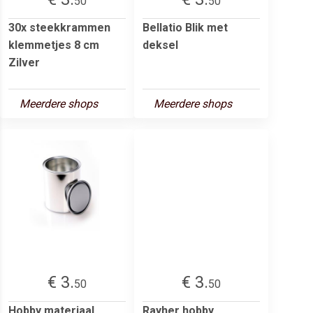
50
50
30x steekkrammen
Bellatio Blik met
klemmetjes 8 cm
deksel
Zilver
Meerdere shops
Meerdere shops
€ 3.
€ 3.
50
50
Hobby materiaal
Rayher hobby