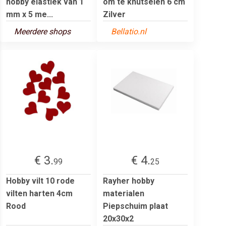
hobby elastiek van 1
om te knutselen 6 cm
mm x 5 me...
Zilver
Meerdere shops
Bellatio.nl
€ 3.
€ 4.
99
25
Hobby vilt 10 rode
Rayher hobby
vilten harten 4cm
materialen
Rood
Piepschuim plaat
20x30x2