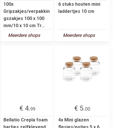
100x
6 stuks houten mini
Gripzakjes/verpakkin
laddertjes 10 cm
gszakjes 100 x 100
mm/10 x 10 cm Tr...
Meerdere shops
Meerdere shops
€ 4.
€ 5.
99
00
Bellatio Crepla foam
4x Mini glazen
hartjes zelfklevend
flesjes/potjes 5 x 6