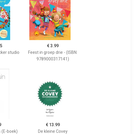
95
€ 3.99
cker studio
Feest in groep drie - (ISBN:
9789000317141)
9
€ 13.99
 (E-boek)
De kleine Covey