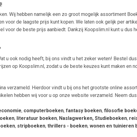
!
oeken. Wij hebben namelijk een zo groot mogelijk assortiment B
 voor de laagste prijs kunt kopen. We laten ook gelijk per artike
kel voor de beste prijs aanbiedt. Dankzij Koopslim.nl kunt u dus
?
t u ook nodig heeft, bij ons vindt u het zeker weten! Bestel du
 prijzen op Koopslim.nl, zodat u de beste keuzes kunt maken en n
na verzameld. Hierdoor vindt u bij ons het grootste online asso
rtikelen hebben wij voor u op onze website verzameld. Neem dus z
 economie
,
computerboeken
,
fantasy boeken
,
filosofie boe
boeken
,
literatuur boeken
,
Naslagwerken, Studieboeken
,
re
 boeken
,
stripboeken
,
thrillers - boeken
,
wonen en tuinieren