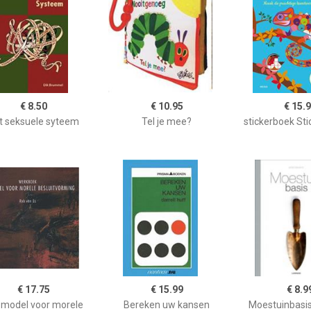
€ 8.50
€ 10.95
€ 15.
t seksuele syteem
Tel je mee?
stickerboek Sti
€ 17.75
€ 15.99
€ 8.9
 model voor morele
Bereken uw kansen
Moestuinbasis