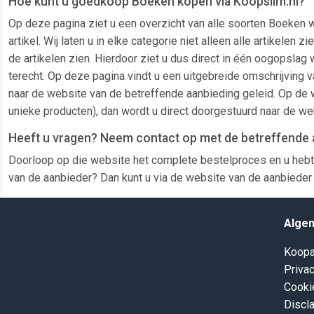
Hoe kunt u goedkoop Boeken kopen via Koopslim.nl?
Op deze pagina ziet u een overzicht van alle soorten Boeken 
artikel. Wij laten u in elke categorie niet alleen alle artike
de artikelen zien. Hierdoor ziet u dus direct in één oogopslag 
terecht. Op deze pagina vindt u een uitgebreide omschrijving v
naar de website van de betreffende aanbieding geleid. Op de w
unieke producten), dan wordt u direct doorgestuurd naar de we
Heeft u vragen? Neem contact op met de betreffende 
Doorloop op die website het complete bestelproces en u hebt
van de aanbieder? Dan kunt u via de website van de aanbieder 
Alge
Koopa
Privac
Cooki
Discl