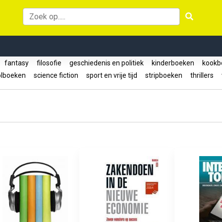
fantasy
filosofie
geschiedenis en politiek
kinderboeken
kookb
lboeken
science fiction
sport en vrije tijd
stripboeken
thrillers