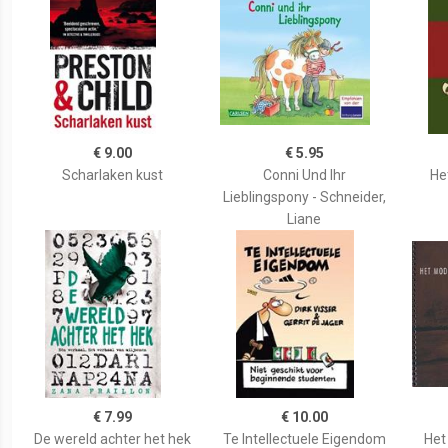
€ 9.00
€ 5.95
Scharlaken kust
Conni Und Ihr
He
Lieblingspony - Schneider,
Liane
€ 7.99
€ 10.00
De wereld achter het hek
Te Intellectuele Eigendom
Het