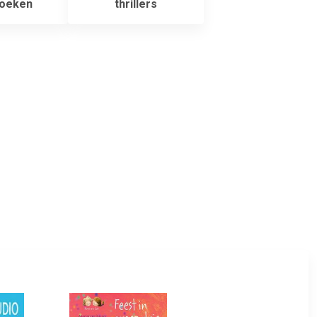
boeken
thrillers