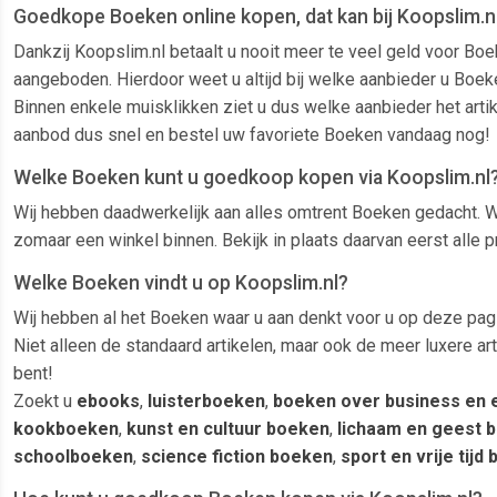
Goedkope Boeken online kopen, dat kan bij Koopslim.nl
Dankzij Koopslim.nl betaalt u nooit meer te veel geld voor B
aangeboden. Hierdoor weet u altijd bij welke aanbieder u Boeken
Binnen enkele muisklikken ziet u dus welke aanbieder het arti
aanbod dus snel en bestel uw favoriete Boeken vandaag nog!
Welke Boeken kunt u goedkoop kopen via Koopslim.nl
Wij hebben daadwerkelijk aan alles omtrent Boeken gedacht. Wa
zomaar een winkel binnen. Bekijk in plaats daarvan eerst alle
Welke Boeken vindt u op Koopslim.nl?
Wij hebben al het Boeken waar u aan denkt voor u op deze pagi
Niet alleen de standaard artikelen, maar ook de meer luxere a
bent!
Zoekt u
ebooks
,
luisterboeken
,
boeken over business en
kookboeken
,
kunst en cultuur boeken
,
lichaam en geest 
schoolboeken
,
science fiction boeken
,
sport en vrije tijd