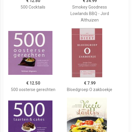
€ 12.50
€ 34.99
500 Cocktails
Smokey Goodness
Lowlands BBQ - Jord
Althuizen
€ 12.50
€ 7.99
500 oosterse gerechten
Bloedgroep O zakboekje