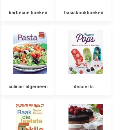
barbecue boeken
basiskookboeken
culinair algemeen
desserts