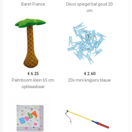
Baret France
Disco spiegel bal goud 20
cm
€ 6.25
€ 2.60
Palmboom klein 65 cm
20x mini knijpers blauw
opblaasbaar