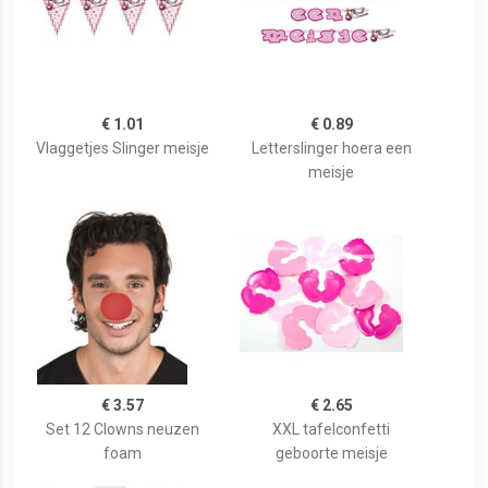
€ 1.01
€ 0.89
Vlaggetjes Slinger meisje
Letterslinger hoera een
meisje
€ 3.57
€ 2.65
Set 12 Clowns neuzen
XXL tafelconfetti
foam
geboorte meisje