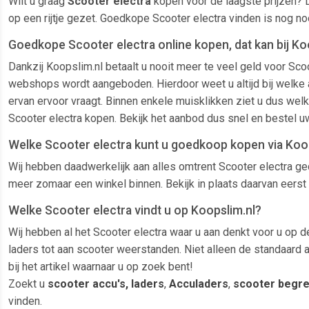
Wilt u graag
Scooter electra
kopen voor de laagste prijzen? 
op een rijtje gezet. Goedkope Scooter electra vinden is nog n
Goedkope Scooter electra online kopen, dat kan bij Koo
Dankzij Koopslim.nl betaalt u nooit meer te veel geld voor Sco
webshops wordt aangeboden. Hierdoor weet u altijd bij welke aa
ervan ervoor vraagt. Binnen enkele muisklikken ziet u dus welk
Scooter electra kopen. Bekijk het aanbod dus snel en bestel u
Welke Scooter electra kunt u goedkoop kopen via Koo
Wij hebben daadwerkelijk aan alles omtrent Scooter electra ged
meer zomaar een winkel binnen. Bekijk in plaats daarvan eerst 
Welke Scooter electra vindt u op Koopslim.nl?
Wij hebben al het Scooter electra waar u aan denkt voor u op d
laders tot aan scooter weerstanden. Niet alleen de standaard 
bij het artikel waarnaar u op zoek bent!
Zoekt u
scooter accu's, laders
,
Acculaders
,
scooter begr
vinden.