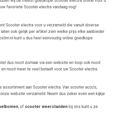
ebben wij de meest goedkope Scooter electra online voor u
 uw favoriete Scooter electra vandaag nog!
ent Scooter electra voor u verzameld die vanuit diverse
ten ook gelijk per artikel zien welke prijs elke aanbieder
oopslim.nl kunt u dus heel eenvoudig online goedkope
estel dus nooit zomaar via een website en loop ook nooit
en nooit meer te veel betaalt voor uw Scooter electra.
e assortiment aan Scooter electra. Van scooter accu's,
op onze website verzameld. Neem dus zeker even een kijkje
belbomen
, of
scooter weerstanden
bij ons kunt u ze