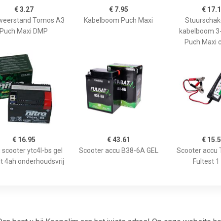
€ 3.27
€ 7.95
€ 17.
tweerstand Tomos A3
Kabelboom Puch Maxi
Stuurschak
Puch Maxi DMP
kabelboom 3
Puch Maxi 
€ 16.95
€ 43.61
€ 15.
 scooter ytc4l-bs gel
Scooter accu B38-6A GEL
Scooter accu 
t 4ah onderhoudsvrij
Fultest 1