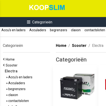
Categorieën
Accu's en laders
Acculaders
begrenzers
claxon
contactslote
Categorieën
Home
Scooter
Electra
Categorieën
Home
Scooter
Electra
Accu's en laders
Acculaders
begrenzers
claxon
contactsloten