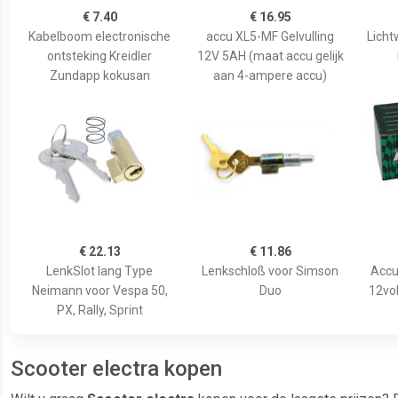
€ 7.40
€ 16.95
Kabelboom electronische
accu XL5-MF Gelvulling
Lich
ontsteking Kreidler
12V 5AH (maat accu gelijk
Zundapp kokusan
aan 4-ampere accu)
€ 22.13
€ 11.86
LenkSlot lang Type
Lenkschloß voor Simson
Accu
Neimann voor Vespa 50,
Duo
12vol
PX, Rally, Sprint
Scooter electra kopen