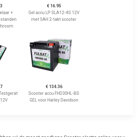
13
€ 16.95
elaar +
Gel accu LP SLA12-4S 12V
-standen
met 5AH 2-takt scooter
chroom
57
€ 134.36
Testgerät
Scooter accu FHD30HL-BS
 12V
GEL voor Harley Davidson