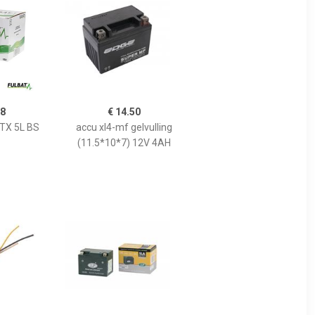
38
€ 14.50
YTX 5L BS
accu xl4-mf gelvulling
(11.5*10*7) 12V 4AH