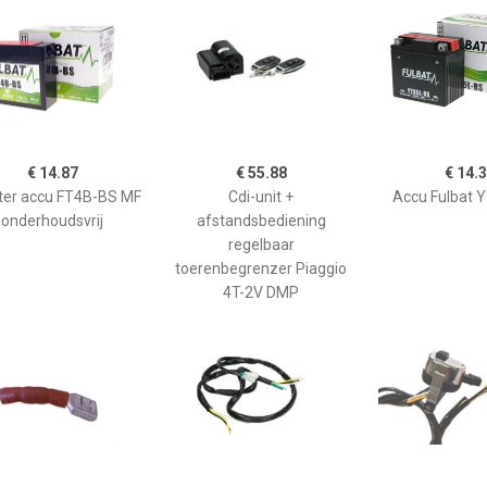
€ 14.87
€ 55.88
€ 14.
ter accu FT4B-BS MF
Cdi-unit +
Accu Fulbat 
onderhoudsvrij
afstandsbediening
regelbaar
toerenbegrenzer Piaggio
4T-2V DMP