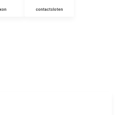
xon
contactsloten