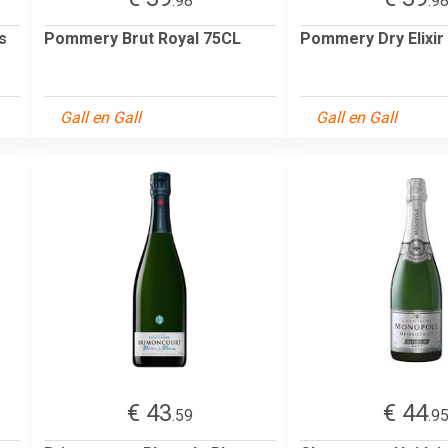
.98
.9
s
Pommery Brut Royal 75CL
Pommery Dry Elixir
Gall en Gall
Gall en Gall
€ 43
€ 44
.59
.9