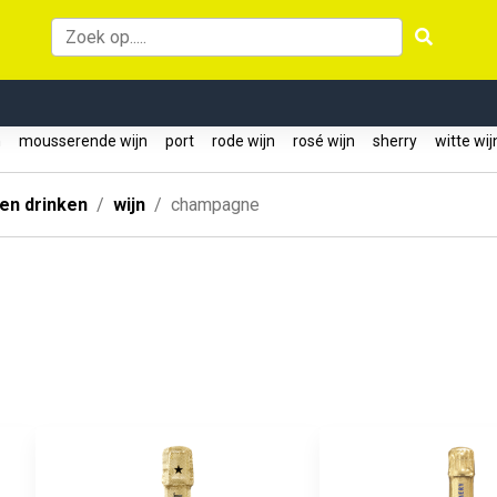
n
mousserende wijn
port
rode wijn
rosé wijn
sherry
witte wi
 en drinken
wijn
champagne