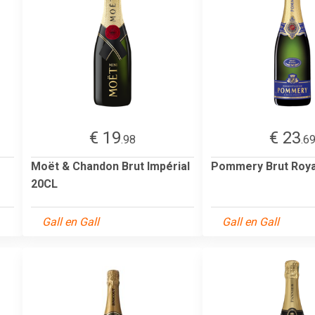
€ 19
€ 23
.98
.6
Moët & Chandon Brut Impérial
Pommery Brut Roya
20CL
Gall en Gall
Gall en Gall