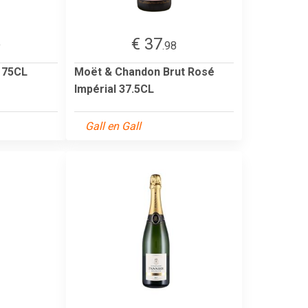
€ 37
9
.98
 75CL
Moët & Chandon Brut Rosé
Impérial 37.5CL
Gall en Gall