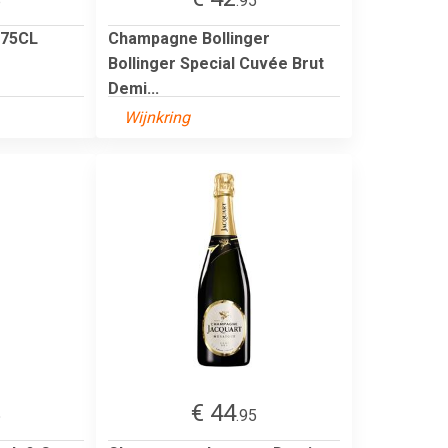
8
.95
 75CL
Champagne Bollinger
Bollinger Special Cuvée Brut
Demi...
Wijnkring
€ 44
5
.95