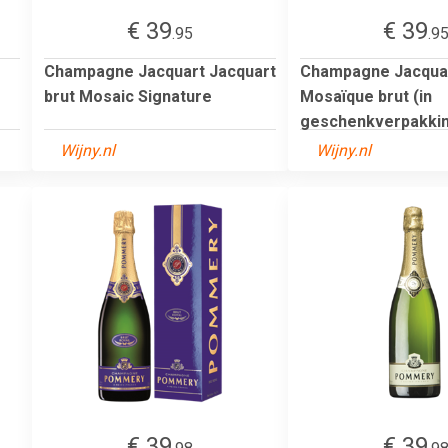
€ 39
€ 39
.95
.9
Champagne Jacquart Jacquart
Champagne Jacqua
brut Mosaic Signature
Mosaïque brut (in
geschenkverpakking
Wijny.nl
Wijny.nl
€ 39
€ 39