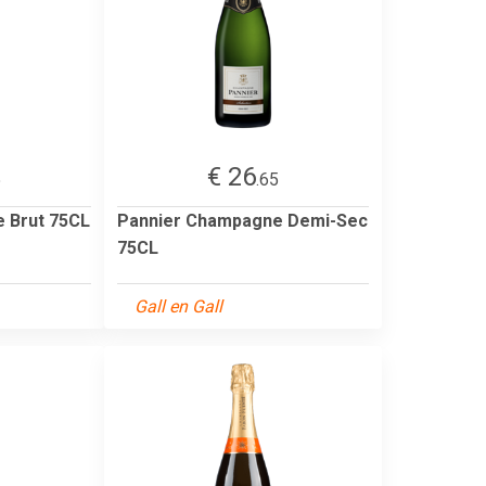
€ 26
5
.65
 Brut 75CL
Pannier Champagne Demi-Sec
75CL
Gall en Gall