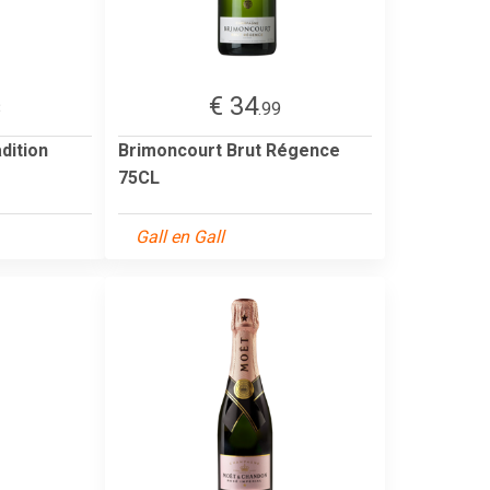
€ 34
8
.99
dition
Brimoncourt Brut Régence
75CL
Gall en Gall