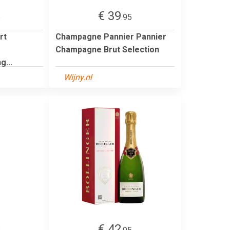
€ 39
5
.95
rt
Champagne Pannier Pannier
Champagne Brut Selection
...
Wijny.nl
€ 42