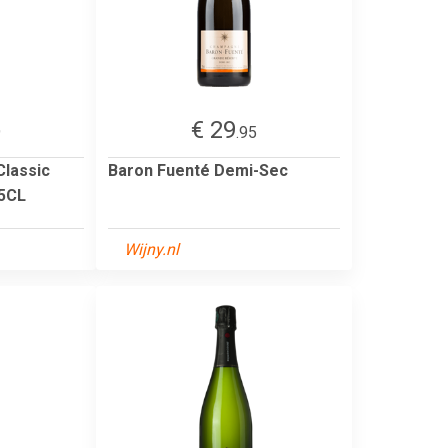
€ 29
9
.95
lassic
Baron Fuenté Demi-Sec
.5CL
Wijny.nl