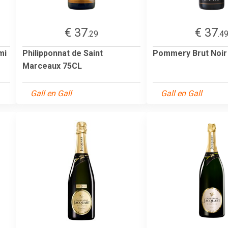
€ 37
€ 37
.29
.4
mi
Philipponnat de Saint
Pommery Brut Noir
Marceaux 75CL
Gall en Gall
Gall en Gall