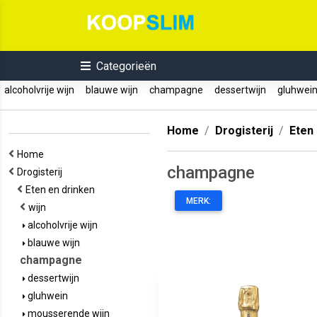
Categorieën
alcoholvrije wijn
blauwe wijn
champagne
dessertwijn
gluhwei
Home
Drogisterij
Eten
Home
champagne
Drogisterij
Eten en drinken
MERK:
wijn
alcoholvrije wijn
blauwe wijn
champagne
dessertwijn
gluhwein
mousserende wijn