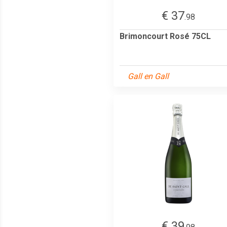
€ 37
.98
Brimoncourt Rosé 75CL
Gall en Gall
€ 39