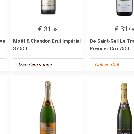
€ 31
€ 31
.98
.9
rve
Moët & Chandon Brut Impérial
De Saint-Gall Le Tra
37.5CL
Premier Cru 75CL
Meerdere shops
Gall en Gall