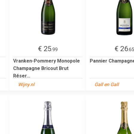
€ 25
€ 26
.99
.6
Vranken-Pommery Monopole
Pannier Champagne
Champagne Bricout Brut
Réser...
Wijny.nl
Gall en Gall