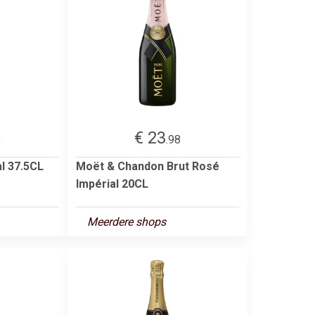
€ 23
9
.98
l 37.5CL
Moët & Chandon Brut Rosé
Impérial 20CL
Meerdere shops