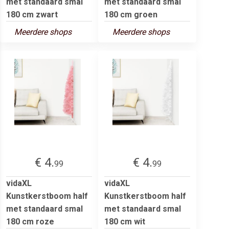
met standaard smal
met standaard smal
180 cm zwart
180 cm groen
Meerdere shops
Meerdere shops
€ 4.
€ 4.
99
99
vidaXL
vidaXL
Kunstkerstboom half
Kunstkerstboom half
met standaard smal
met standaard smal
180 cm roze
180 cm wit