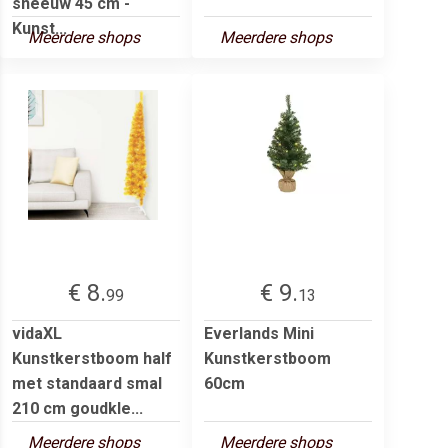
sneeuw 45 cm -
Kunst...
Meerdere shops
Meerdere shops
€ 8.
€ 9.
99
13
vidaXL
Everlands Mini
Kunstkerstboom half
Kunstkerstboom
met standaard smal
60cm
210 cm goudkle...
Meerdere shops
Meerdere shops