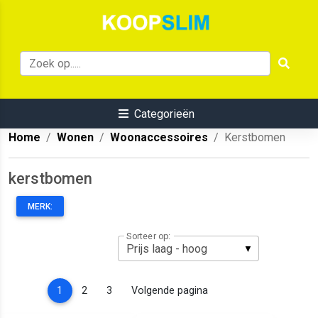
Categorieën
Home
Wonen
Woonaccessoires
Kerstbomen
kerstbomen
MERK:
Sorteer op:
(current)
1
2
3
Volgende pagina