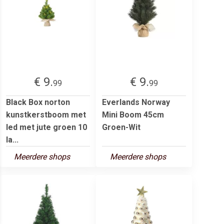
€ 9.
€ 9.
99
99
Black Box norton
Everlands Norway
kunstkerstboom met
Mini Boom 45cm
led met jute groen 10
Groen-Wit
la...
Meerdere shops
Meerdere shops