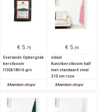
€ 5.
€ 5.
79
99
Everlands Opbergzak
vidaxl
kerstboom
Kunstkerstboom half
l102b18h16 grn
met standaard smal
210 cm roze
Meerdere shops
Meerdere shops