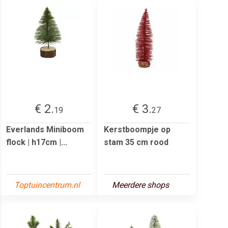
€ 2.
€ 3.
19
27
Everlands Miniboom
Kerstboompje op
flock | h17cm |...
stam 35 cm rood
Toptuincentrum.nl
Meerdere shops