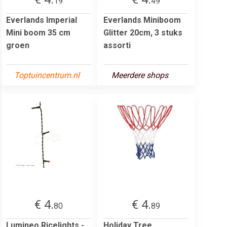
19
49
Everlands Imperial
Everlands Miniboom
Mini boom 35 cm
Glitter 20cm, 3 stuks
groen
assorti
Toptuincentrum.nl
Meerdere shops
€ 4.
€ 4.
80
89
Lumineo Ricelights -
Holiday Tree