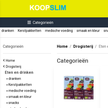
Categorieën
dranken
Kerstpakketten
medische voeding
smaak en kleur
sn
Categorieën
Home
Drogisterij
Eten 
Categorieën
Home
Drogisterij
Eten en drinken
dranken
Kerstpakketten
medische voeding
smaak en kleur
snacks