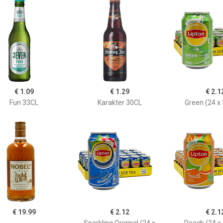
€ 1.09
€ 1.29
€ 2.1
Fun 33CL
Karakter 30CL
Green (24 x
€ 19.99
€ 2.12
€ 2.1