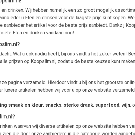
pslim.nl!
n en drinken. Wij hebben namelijk een zo groot mogelijk assortim
nbieder u Eten en drinken voor de laagste prijs kunt kopen. We la
e aanbieder het artikel voor de beste prijs aanbiedt. Dankzij K
oriete Eten en drinken vandaag nog!
slim.nl?
acht. Wat u ook nodig heeft, bij ons vindt u het zeker weten! B
alle prijzen op Koopslim.nl, zodat u de beste keuzes kunt maken 
eze pagina verzameld. Hierdoor vindt u bij ons het grootste onli
er luxere artikelen hebben wij voor u op onze website verzameld.
ing smaak en kleur
,
snacks
,
sterke drank
,
superfood
,
wijn
, 
im.nl?
drinken waarvan wij diverse artikelen op onze website hebben ve
tikelen zien die door onze aanbieders in die categorie worden aa