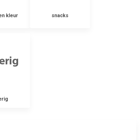
n kleur
snacks
rig