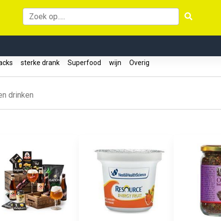
acks
sterke drank
Superfood
wijn
Overig
en drinken