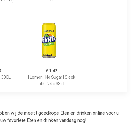
 330 ml)
1L
9
€ 1.42
i 33CL
| Lemon | No Sugar | Sleek
blik | 24 x 33 cl
ebben wij de meest goedkope Eten en drinken online voor u
 uw favoriete Eten en drinken vandaag nog!