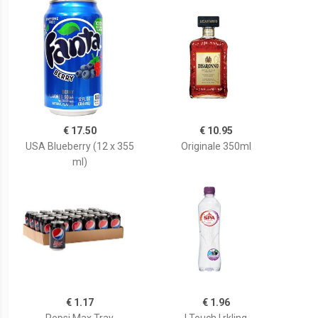
€ 17.50
€ 10.95
USA Blueberry (12 x 355
Originale 350ml
ml)
€ 1.17
€ 1.96