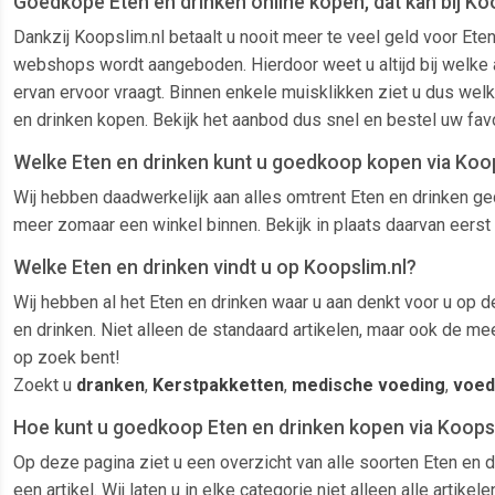
Goedkope Eten en drinken online kopen, dat kan bij Koo
Dankzij Koopslim.nl betaalt u nooit meer te veel geld voor Ete
webshops wordt aangeboden. Hierdoor weet u altijd bij welke aa
ervan ervoor vraagt. Binnen enkele muisklikken ziet u dus welk
en drinken kopen. Bekijk het aanbod dus snel en bestel uw fav
Welke Eten en drinken kunt u goedkoop kopen via Koop
Wij hebben daadwerkelijk aan alles omtrent Eten en drinken ged
meer zomaar een winkel binnen. Bekijk in plaats daarvan eerst 
Welke Eten en drinken vindt u op Koopslim.nl?
Wij hebben al het Eten en drinken waar u aan denkt voor u op d
en drinken. Niet alleen de standaard artikelen, maar ook de me
op zoek bent!
Zoekt u
dranken
,
Kerstpakketten
,
medische voeding
,
voed
Hoe kunt u goedkoop Eten en drinken kopen via Koopsl
Op deze pagina ziet u een overzicht van alle soorten Eten en 
een artikel. Wij laten u in elke categorie niet alleen alle ar