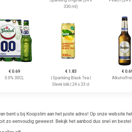
Sparkling Original (24 x
Peach (24 x
330 ml)
€ 0.69
€ 1.83
€ 0.6
0.0% 30CL
| Sparkling Black Tea |
Alkoholfre
Sleek blik | 24 x 33 cl
an bent u bij Koopslim aan het juiste adres! Op onze website h
ooit zo eenvoudig geweest. Bekijk het aanbod dus snel en bestel