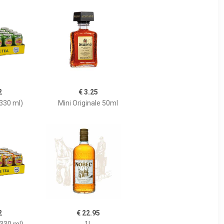
2
€ 3.25
 330 ml)
Mini Originale 50ml
2
€ 22.95