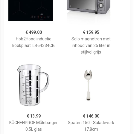
€ 499.00
€ 159.95
Hob2Hood inductie
Solo magnetron met
kookplaat ILB64334CB
inhoud van 25 liter in
stijlvol grijs
€ 13.99
€ 146.00
KÜCHENPROF Målebæger
Spaten 150 - Saladevork
0.5L glas
17,8cm