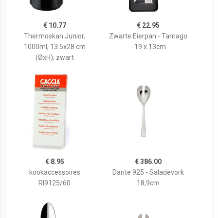
€ 10.77
€ 22.95
Thermoskan Junior;
Zwarte Eierpan - Tamago
1000ml, 13.5x28 cm
- 19 x 13cm
(ØxH); zwart
€ 8.95
€ 386.00
kookaccessoires
Dante 925 - Saladevork
RI9125/60
18,9cm