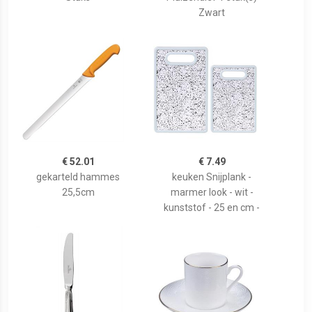
Zwart
€ 52.01
€ 7.49
gekarteld hammes
keuken Snijplank -
25,5cm
marmer look - wit -
kunststof - 25 en cm -