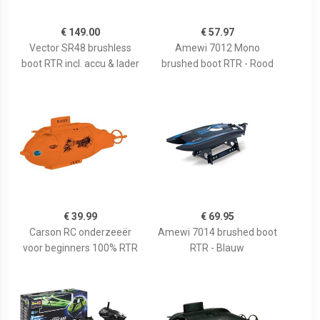
€ 149.00
€ 57.97
Vector SR48 brushless
Amewi 7012 Mono
boot RTR incl. accu & lader
brushed boot RTR - Rood
€ 39.99
€ 69.95
Carson RC onderzeeër
Amewi 7014 brushed boot
voor beginners 100% RTR
RTR - Blauw