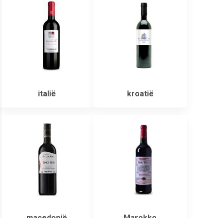
italië
kroatië
macedonië
Marokko