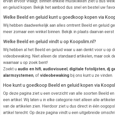
ervan ervoor vraagt. Binnen enkele muisklikken ziet u dus wel
en geluid kopen. Bekijk het aanbod dus snel en bestel uw favo
Welke Beeld en geluid kunt u goedkoop kopen via Koop
Wij hebben daadwerkelijk aan alles omtrent Beeld en geluid ge
meer zomaar een winkel binnen. Bekijk in plaats daarvan eerst 
Welke Beeld en geluid vindt u op Koopslim.nl?
Wij hebben al het Beeld en geluid waar u aan denkt voor u op de
videobewaking. Niet alleen de standaard artikelen, maar ook d
waarnaar u op zoek bent!
Zoekt u
audio en hifi
,
audiovisueel
,
digitale fotolijsten
,
dj g
alarmsystemen
, of
videobewaking
bij ons kunt u ze vinden.
Hoe kunt u goedkoop Beeld en geluid kopen via Koopsl
Op deze pagina ziet u een overzicht van alle soorten Beeld en
een artikel. Wij laten u in elke categorie niet alleen alle ar
van de artikelen zien. Hierdoor ziet u dus direct in één oogop
artikel terecht. Op deze pagina vindt u een uitgebreide omschri