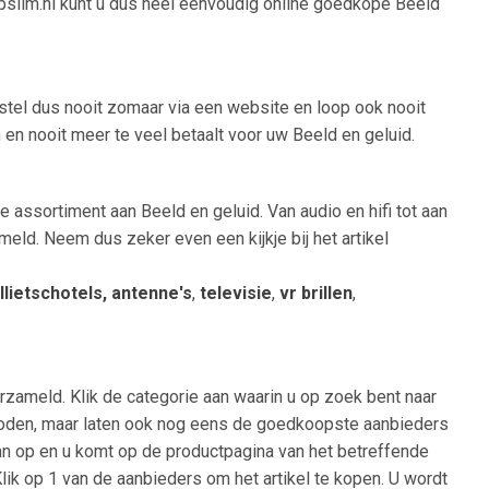
oopslim.nl kunt u dus heel eenvoudig online goedkope Beeld
estel dus nooit zomaar via een website en loop ook nooit
 en nooit meer te veel betaalt voor uw Beeld en geluid.
e assortiment aan Beeld en geluid. Van audio en hifi tot aan
eld. Neem dus zeker even een kijkje bij het artikel
llietschotels, antenne's
,
televisie
,
vr brillen
,
rzameld. Klik de categorie aan waarin u op zoek bent naar
ngeboden, maar laten ook nog eens de goedkoopste aanbieders
 dan op en u komt op de productpagina van het betreffende
Klik op 1 van de aanbieders om het artikel te kopen. U wordt