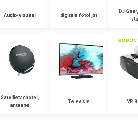
DJ Gear,
Audio-visueel
digitale fotolijst
stu
Satellietschotel,
Televisie
VR Br
antenne