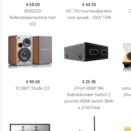
€ 58.00
€ 44.30
B500LED
HS-15S hoornluidspreker
C
Bellenblaasmachine met
voor spraak - 100V 15W
LED
€ 89.00
€ 25.95
R1280T Studio 2.0
2 Port HDMI 18G
Lenc
Bidirektionaler Switch 2
(Ho
poorten HDMI-switch 3840
x 2160 Pixel