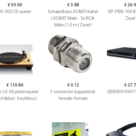
€ 59.00
€ 3.88
€ 26.
D-300 CD speler
Schakelbare SCART-Kabel
SP-PBB-100 B
| SCART Male - 3x RCA
Zwar
Male | 1,0 m | Zwart
€ 110.84
€ 0.12
€ 27.
o LS-50 platenspeler
F-connector koppelstuk
DENVER DVH77
ofdkleur: houtkleur)
female-female