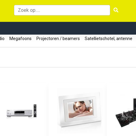
udio
Megafoons
Projectoren / beamers
Satellietschotel, antenne