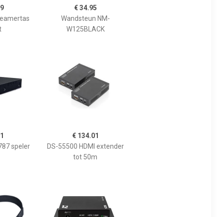
99
€ 34.95
eamertas
Wandsteun NM-
t
W125BLACK
71
€ 134.01
87 speler
DS-55500 HDMI extender
tot 50m