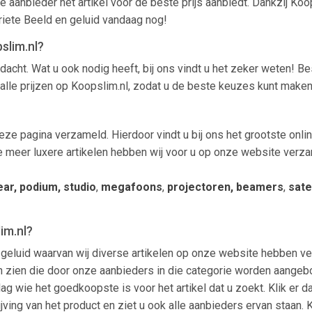
ke aanbieder het artikel voor de beste prijs aanbiedt. Dankzij K
riete Beeld en geluid vandaag nog!
slim.nl?
dacht. Wat u ook nodig heeft, bij ons vindt u het zeker weten! B
alle prijzen op Koopslim.nl, zodat u de beste keuzes kunt maken
ze pagina verzameld. Hierdoor vindt u bij ons het grootste onlin
e meer luxere artikelen hebben wij voor u op onze website verzam
ear, podium, studio
,
megafoons
,
projectoren, beamers
,
sate
im.nl?
 geluid waarvan wij diverse artikelen op onze website hebben ve
tikelen zien die door onze aanbieders in die categorie worden aa
slag wie het goedkoopste is voor het artikel dat u zoekt. Klik er
jving van het product en ziet u ook alle aanbieders ervan staan. 