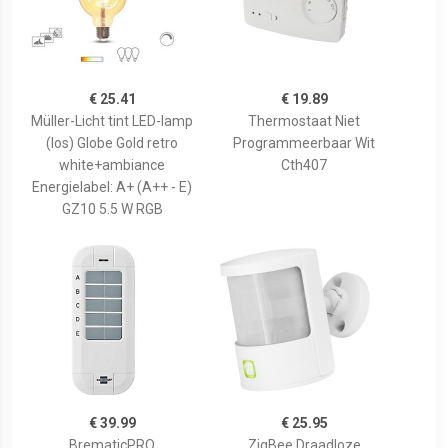
€ 25.41
€ 19.89
Müller-Licht tint LED-lamp
Thermostaat Niet
(los) Globe Gold retro
Programmeerbaar Wit
white+ambiance
Cth407
Energielabel: A+ (A++ - E)
GZ10 5.5 W RGB
€ 39.99
€ 25.95
BrematicPRO
ZigBee Draadloze