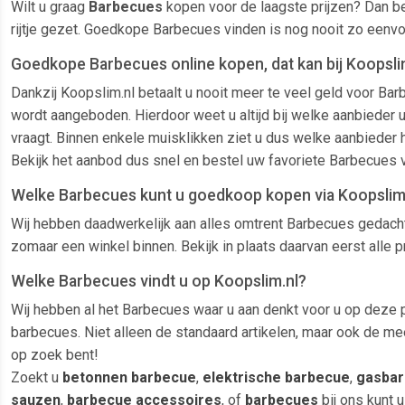
Wilt u graag
Barbecues
kopen voor de laagste prijzen? Dan b
rijtje gezet. Goedkope Barbecues vinden is nog nooit zo eenv
Goedkope Barbecues online kopen, dat kan bij Koopslim
Dankzij Koopslim.nl betaalt u nooit meer te veel geld voor B
wordt aangeboden. Hierdoor weet u altijd bij welke aanbieder u
vraagt. Binnen enkele muisklikken ziet u dus welke aanbieder 
Bekijk het aanbod dus snel en bestel uw favoriete Barbecues
Welke Barbecues kunt u goedkoop kopen via Koopslim
Wij hebben daadwerkelijk aan alles omtrent Barbecues gedacht.
zomaar een winkel binnen. Bekijk in plaats daarvan eerst alle
Welke Barbecues vindt u op Koopslim.nl?
Wij hebben al het Barbecues waar u aan denkt voor u op deze p
barbecues. Niet alleen de standaard artikelen, maar ook de mee
op zoek bent!
Zoekt u
betonnen barbecue
,
elektrische barbecue
,
gasbar
sauzen
,
barbecue accessoires
, of
barbecues
bij ons kunt u