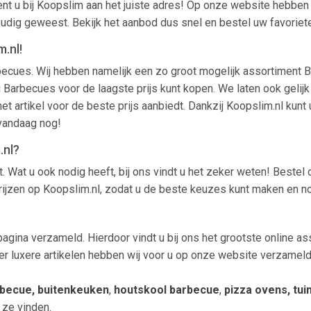
ent u bij Koopslim aan het juiste adres! Op onze website hebbe
oudig geweest. Bekijk het aanbod dus snel en bestel uw favorie
.nl!
arbecues. Wij hebben namelijk een zo groot mogelijk assortimen
 Barbecues voor de laagste prijs kunt kopen. We laten ook gelijk 
het artikel voor de beste prijs aanbiedt. Dankzij Koopslim.nl ku
 vandaag nog!
.nl?
 Wat u ook nodig heeft, bij ons vindt u het zeker weten! Bestel
 prijzen op Koopslim.nl, zodat u de beste keuzes kunt maken en n
agina verzameld. Hierdoor vindt u bij ons het grootste online a
r luxere artikelen hebben wij voor u op onze website verzameld.
becue, buitenkeuken
,
houtskool barbecue
,
pizza ovens, tu
 ze vinden.