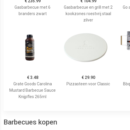
€ 235.99
€ 104.99
Gasbarbecue met 6
Gasbarbecue en grill met 2
Go 
branders zwart
kookzones roestvrij staal
zilver
€ 3.48
€ 29.90
Grate Goods Carolina
Pizzasteen voor Classic
Bbq
Mustard Barbecue Sauce
Knijpfles 265ml
Barbecues kopen