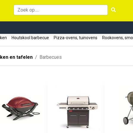
uken
Houtskool barbecue
Pizza-ovens, tuinovens
Rookovens, sm
ken en tafelen
Barbecues