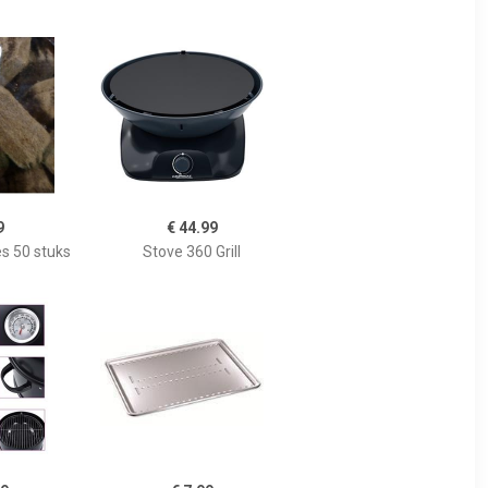
9
€ 44.99
s 50 stuks
Stove 360 Grill