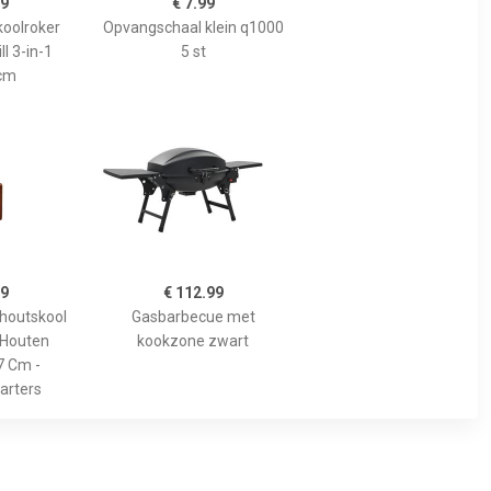
99
€ 7.99
koolroker
Opvangschaal klein q1000
l 3-in-1
5 st
cm
99
€ 112.99
/houtskool
Gasbarbecue met
 Houten
kookzone zwart
7 Cm -
arters