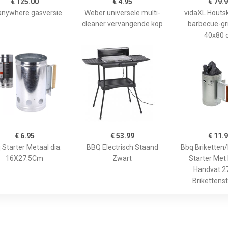
€ 125.00
€ 4.95
€ 79.
anywhere gasversie
Weber universele multi-
vidaXL Houts
cleaner vervangende kop
barbecue-gril
40x80 
€ 6.95
€ 53.99
€ 11.
 Starter Metaal dia.
BBQ Electrisch Staand
Bbq Briketten
16X27.5Cm
Zwart
Starter Met
Handvat 2
Brikettenst