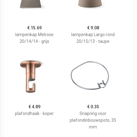
€ 15.69
€ 9.08
lampenkap Melrose
lampenkap Largo rond
20/14/14 - grijs
20/15/13 - taupe
€ 4.89
€ 0.35
plafondhaak - koper
Snapring voor
plafondinbouwspots, 35
mm