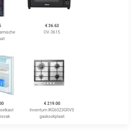
5
€ 36.63
ramische
OV-3615
aat
00
€ 219.00
oelkast
Inventum IKG6023GRVS
iesvak
gaskookplaat