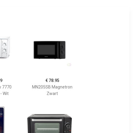
99
€ 78.95
w 7770
MN205SB Magnetron
- Wit
Zwart