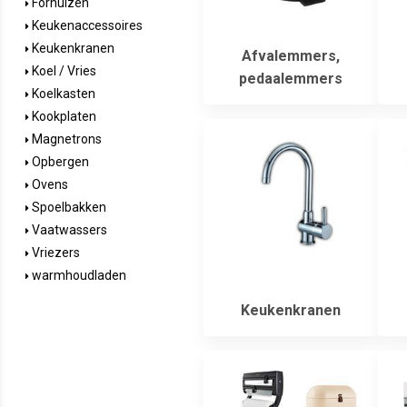
Fornuizen
Keukenaccessoires
Keukenkranen
Afvalemmers,
Koel / Vries
pedaalemmers
Koelkasten
Kookplaten
Magnetrons
Opbergen
Ovens
Spoelbakken
Vaatwassers
Vriezers
warmhoudladen
Keukenkranen