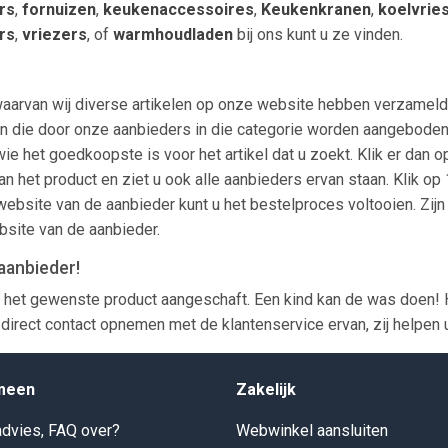
rs
,
fornuizen
,
keukenaccessoires
,
Keukenkranen
,
koelvrie
rs
,
vriezers
, of
warmhoudladen
bij ons kunt u ze vinden.
aarvan wij diverse artikelen op onze website hebben verzameld.
len zien die door onze aanbieders in die categorie worden aangeb
wie het goedkoopste is voor het artikel dat u zoekt. Klik er dan 
an het product en ziet u ook alle aanbieders ervan staan. Klik op
ebsite van de aanbieder kunt u het bestelproces voltooien. Zijn
bsite van de aanbieder.
aanbieder!
 het gewenste product aangeschaft. Een kind kan de was doen! 
direct contact opnemen met de klantenservice ervan, zij helpen 
meen
Zakelijk
dvies, FAQ over?
Webwinkel aansluiten