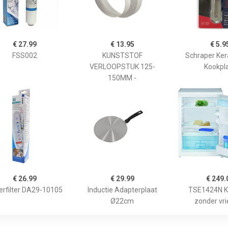
€ 27.99
€ 13.95
€ 5.9
FSS002
KUNSTSTOF
Schraper Ke
VERLOOPSTUK 125-
Kookpl
150MM -
€ 26.99
€ 29.99
€ 249.
erfilter DA29-10105
Inductie Adapterplaat
TSE1424N K
Ø22cm
zonder vr