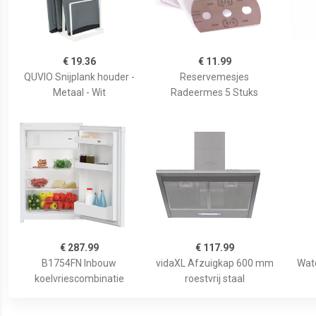
€ 19.36
€ 11.99
QUVIO Snijplank houder -
Reservemesjes
Metaal - Wit
Radeermes 5 Stuks
€ 287.99
€ 117.99
B1754FN Inbouw
vidaXL Afzuigkap 600 mm
Wat
koelvriescombinatie
roestvrij staal