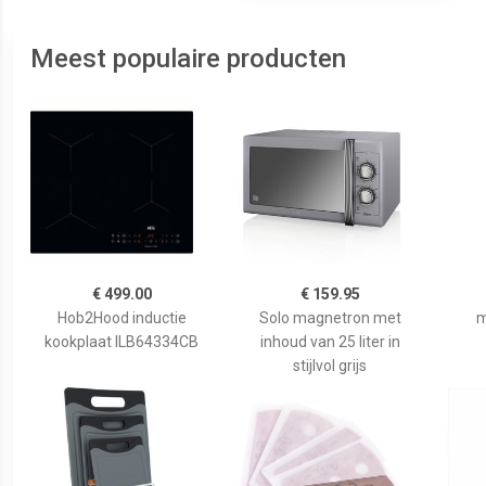
Meest populaire producten
€ 499.00
€ 159.95
Hob2Hood inductie
Solo magnetron met
m
kookplaat ILB64334CB
inhoud van 25 liter in
stijlvol grijs