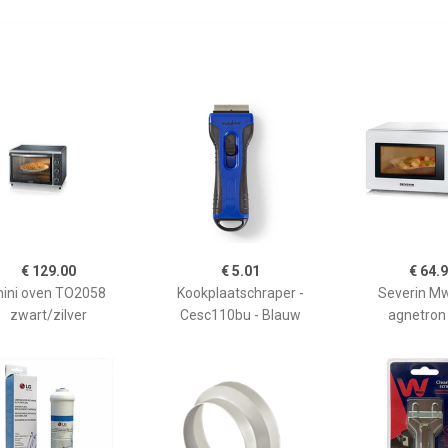
€ 129.00
€ 5.01
€ 64.
ini oven TO2058
Kookplaatschraper -
Severin M
zwart/zilver
Cesc110bu - Blauw
agnetron 