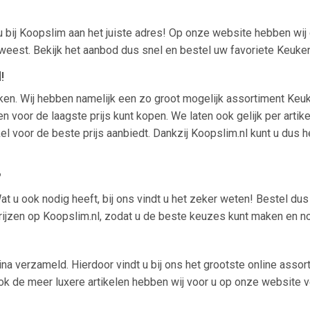
u bij Koopslim aan het juiste adres! Op onze website hebben wij
eest. Bekijk het aanbod dus snel en bestel uw favoriete Keuke
!
euken. Wij hebben namelijk een zo groot mogelijk assortiment Ke
 voor de laagste prijs kunt kopen. We laten ook gelijk per artike
kel voor de beste prijs aanbiedt. Dankzij Koopslim.nl kunt u dus
?
t u ook nodig heeft, bij ons vindt u het zeker weten! Bestel du
prijzen op Koopslim.nl, zodat u de beste keuzes kunt maken en n
ina verzameld. Hierdoor vindt u bij ons het grootste online ass
ok de meer luxere artikelen hebben wij voor u op onze website ve