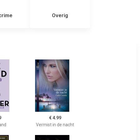
crime
Overig
9
€ 4.99
land
Vermist in de nacht