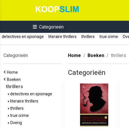
Categorieën
detectives en spionage
literaire thrillers
thrillers
true crime
Ove
Categorieën
Home
Boeken
thrillers
Categorieën
Home
Boeken
thrillers
detectives en spionage
literaire thrillers
thrillers
true crime
Overig