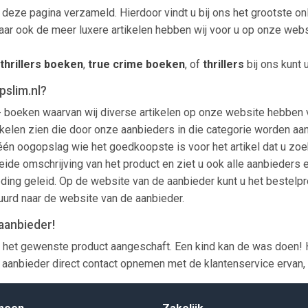
p deze pagina verzameld. Hierdoor vindt u bij ons het grootste on
, maar ook de meer luxere artikelen hebben wij voor u op onze we
thrillers boeken
,
true crime boeken
, of
thrillers
bij ons kunt 
pslim.nl?
s - boeken waarvan wij diverse artikelen op onze website hebben 
le artikelen zien die door onze aanbieders in die categorie word
n één oogopslag wie het goedkoopste is voor het artikel dat u zoe
eide omschrijving van het product en ziet u ook alle aanbieders e
ing geleid. Op de website van de aanbieder kunt u het bestelpr
tuurd naar de website van de aanbieder.
aanbieder!
het gewenste product aangeschaft. Een kind kan de was doen! H
aanbieder direct contact opnemen met de klantenservice ervan, z