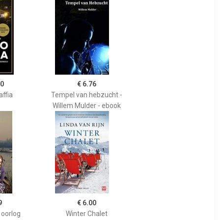
50
€ 6.76
ffia
Tempel van hebzucht -
Willem Mulder - ebook
9
€ 6.00
 oorlog
Winter Chalet