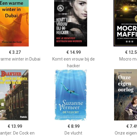
€ 3.27
€ 14.99
€ 12.
arme winter in Dubai
Komt een vrouw bij de
Mocro ma
hacker
€ 13.99
€ 8.99
€ 7.4
antjer: De Cock en
De vlucht
Onze eigen