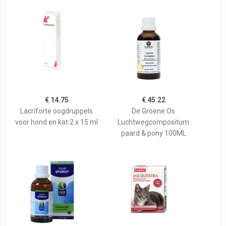
€ 14.75
€ 45.22
Lacriforte oogdruppels
De Groene Os
voor hond en kat 2 x 15 ml
Luchtwegcompositum
paard & pony 100ML