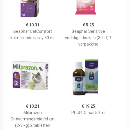
€ 10.31
€ 5.25
Beaphar CatComfort
Beaphar Sensitive
kalmerende spray 30 ml
vochtige doekjes (30 st) 1
verpakking
€ 10.21
€ 19.25
Milprazon
PUUR Dorsal 50 ml
Ontwormingsmiddel kat
(2-8 kg) 2 tabletten