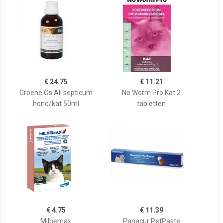
€ 24.75
€ 11.21
Groene Os All septicum
No Worm Pro Kat 2
hond/kat 50ml
tabletten
€ 4.75
€ 11.39
Milbemax
Panacur PetPaste