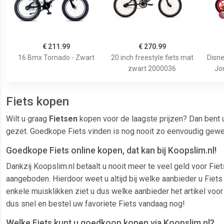
€ 211.99
€ 270.99
16 Bmx Tornado - Zwart
20 inch freestyle fiets mat
Disne
zwart 2000036
Jo
Fiets kopen
Wilt u graag
Fietsen
kopen voor de laagste prijzen? Dan bent u
gezet. Goedkope Fiets vinden is nog nooit zo eenvoudig gewee
Goedkope Fiets online kopen, dat kan bij Koopslim.nl!
Dankzij Koopslim.nl betaalt u nooit meer te veel geld voor Fi
aangeboden. Hierdoor weet u altijd bij welke aanbieder u Fiets 
enkele muisklikken ziet u dus welke aanbieder het artikel voo
dus snel en bestel uw favoriete Fiets vandaag nog!
Welke Fiets kunt u goedkoop kopen via Koopslim.nl?