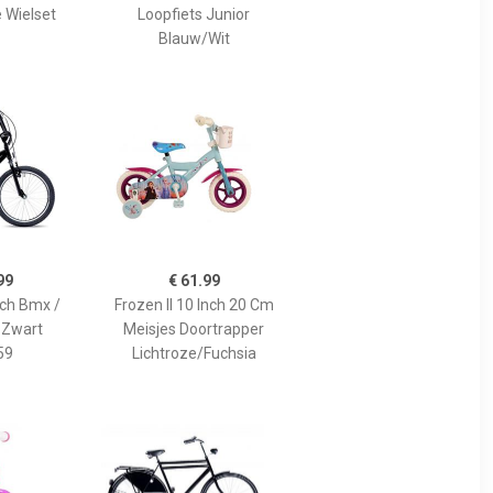
 Wielset
Loopfiets Junior
Blauw/Wit
99
€ 61.99
nch Bmx /
Frozen II 10 Inch 20 Cm
s Zwart
Meisjes Doortrapper
59
Lichtroze/Fuchsia