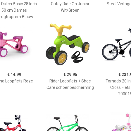
y Dutch Basic 28 Inch
Cutey Ride On Junior
Steel Vintage
50 cm Dames
Wit/Groen
rugtraprem Blauw
€ 14.99
€ 29.95
€ 231.
na Loopfiets Roze
Rider Loopfiets + Shoe
Tornado 20 I
Care schoenbescherming
Cross Fiet
20001