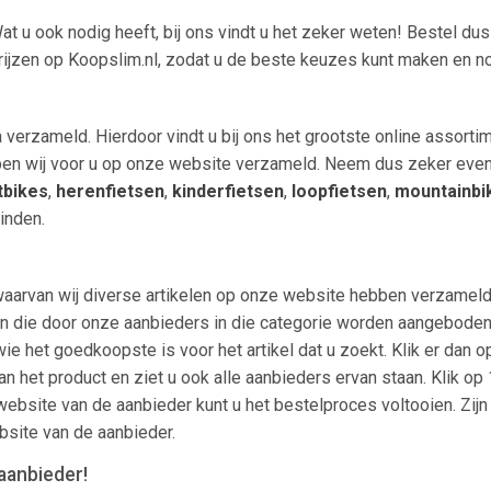
at u ook nodig heeft, bij ons vindt u het zeker weten! Bestel du
prijzen op Koopslim.nl, zodat u de beste keuzes kunt maken en no
verzameld. Hierdoor vindt u bij ons het grootste online assortime
ben wij voor u op onze website verzameld. Neem dus zeker even ee
tbikes
,
herenfietsen
,
kinderfietsen
,
loopfietsen
,
mountainbi
vinden.
waarvan wij diverse artikelen op onze website hebben verzameld.
len zien die door onze aanbieders in die categorie worden aangeb
wie het goedkoopste is voor het artikel dat u zoekt. Klik er dan 
an het product en ziet u ook alle aanbieders ervan staan. Klik op
ebsite van de aanbieder kunt u het bestelproces voltooien. Zijn
bsite van de aanbieder.
aanbieder!