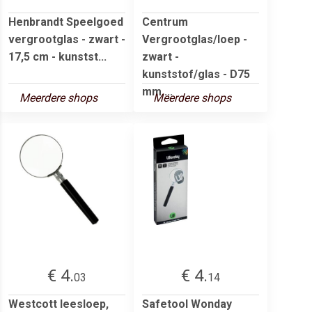
Henbrandt Speelgoed
Centrum
vergrootglas - zwart -
Vergrootglas/loep -
17,5 cm - kunstst...
zwart -
kunststof/glas - D75
mm ...
Meerdere shops
Meerdere shops
€ 4.
€ 4.
03
14
Westcott leesloep,
Safetool Wonday