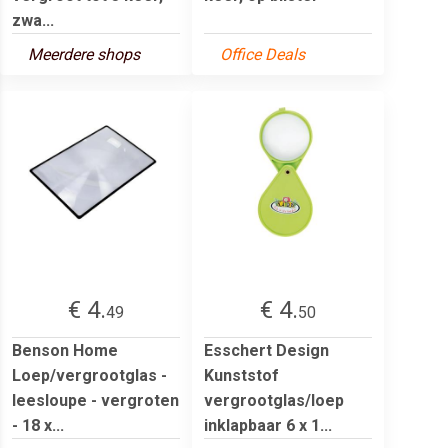
zwa...
Meerdere shops
Office Deals
€ 4.
€ 4.
49
50
Benson Home
Esschert Design
Loep/vergrootglas -
Kunststof
leesloupe - vergroten
vergrootglas/loep
- 18 x...
inklapbaar 6 x 1...