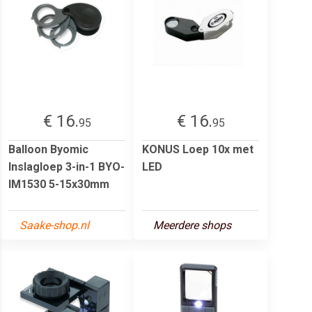
€ 16.
€ 16.
95
95
Balloon Byomic
KONUS Loep 10x met
Inslagloep 3-in-1 BYO-
LED
IM1530 5-15x30mm
Saake-shop.nl
Meerdere shops