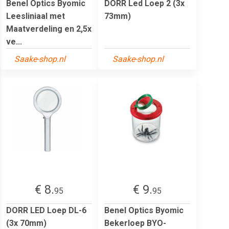
Benel Optics Byomic
DORR Led Loep 2 (3x
Leesliniaal met
73mm)
Maatverdeling en 2,5x
ve...
Saake-shop.nl
Saake-shop.nl
€ 8.
€ 9.
95
95
DORR LED Loep DL-6
Benel Optics Byomic
(3x 70mm)
Bekerloep BYO-