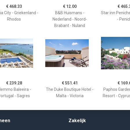
€ 468.33
€ 12.00
€ 465.
a City - Griekenland -
B&B Huismans -
Star inn Peniche
Rhodos
Nederland - Noord-
- Peni
Brabant - Nuland
€ 239.28
€ 551.41
€ 169.
emmo Baleeira -
The Duke Boutique Hotel -
Paphos Garden
ortugal - Sagres
Malta - Victoria
Resort - Cypru
meen
Zakelijk