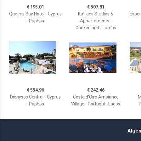
€ 195.01
€ 507.81
Queens Bay Hotel - Cyprus
Katikies Studios &
Esperi
- Paphos
Appartements -
Griekenland - Lardos
€ 554.96
€ 242.46
Dionysos Central - Cyprus
Costa d'Oiro Ambiance
M
- Paphos
Village - Portugal - Lagos
P
Alge