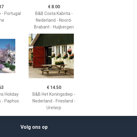
37
€ 8.00
 - Portugal
B&B Costa Kabrita -
che
Nederland - Noord-
Brabant - Huijbergen
63
€ 14.50
s Holiday
B&B Het Koningsdiep -
s - Paphos
Nederland - Friesland -
Ureterp
Volg ons op