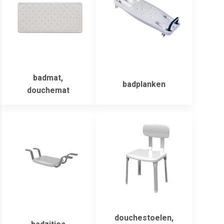
badmat,
badplanken
douchemat
douchestoelen,