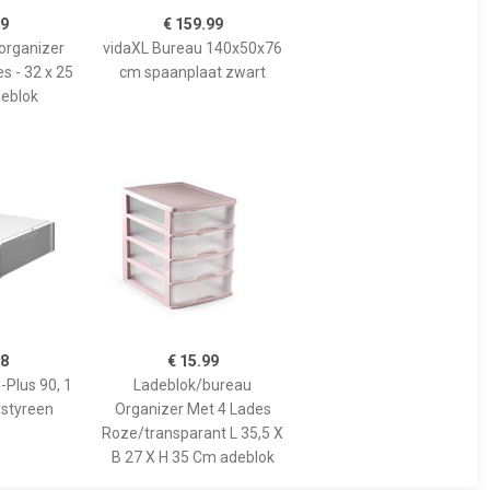
99
€ 159.99
 organizer
vidaXL Bureau 140x50x76
es - 32 x 25
cm spaanplaat zwart
deblok
58
€ 15.99
-Plus 90, 1
Ladeblok/bureau
ystyreen
Organizer Met 4 Lades
Roze/transparant L 35,5 X
B 27 X H 35 Cm adeblok