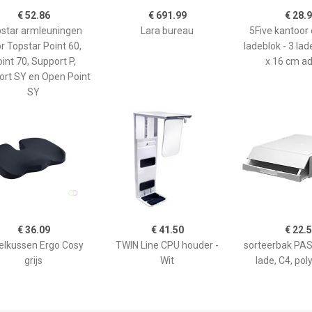
€ 52.86
€ 691.99
€ 28.
star armleuningen
Lara bureau
5Five kantoor
r Topstar Point 60,
ladeblok - 3 lad
int 70, Support P,
x 16 cm a
ort SY en Open Point
SY
€ 36.09
€ 41.50
€ 22.
elkussen Ergo Cosy
TWIN Line CPU houder -
sorteerbak PAS
grijs
Wit
lade, C4, pol