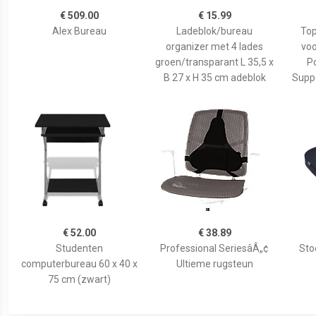
€ 509.00
€ 15.99
Alex Bureau
Ladeblok/bureau
Top
organizer met 4 lades
voo
groen/transparant L 35,5 x
Po
B 27 x H 35 cm adeblok
Supp
€ 52.00
€ 38.89
Studenten
Professional SeriesâÂ„¢
Sto
computerbureau 60 x 40 x
Ultieme rugsteun
75 cm (zwart)