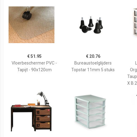
€ 51.95
€ 20.76
Vloerbeschermer PVC -
Bureaustoelglijders
Tapijt - 90x120cm
Topstar 11mm 5 stuks
Org
Taup
X B 