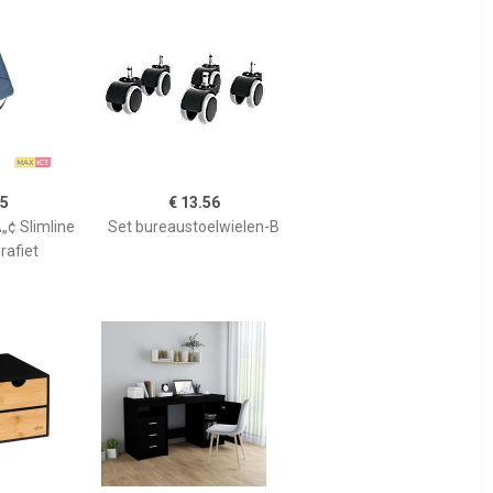
05
€ 13.56
„¢ Slimline
Set bureaustoelwielen-B
rafiet