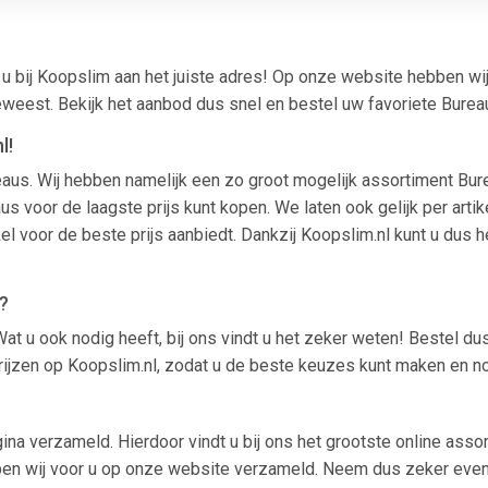
u bij Koopslim aan het juiste adres! Op onze website hebben wi
weest. Bekijk het aanbod dus snel en bestel uw favoriete Bure
l!
ureaus. Wij hebben namelijk een zo groot mogelijk assortiment B
s voor de laagste prijs kunt kopen. We laten ook gelijk per artik
kel voor de beste prijs aanbiedt. Dankzij Koopslim.nl kunt u dus
?
at u ook nodig heeft, bij ons vindt u het zeker weten! Bestel d
prijzen op Koopslim.nl, zodat u de beste keuzes kunt maken en n
na verzameld. Hierdoor vindt u bij ons het grootste online assor
ben wij voor u op onze website verzameld. Neem dus zeker even ee