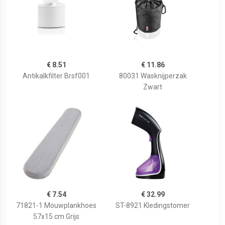
€ 8.51
€ 11.86
Antikalkfilter Brsf001
80031 Wasknijperzak
Zwart
€ 7.54
€ 32.99
71821-1 Mouwplankhoes
ST-8921 Kledingstomer
57x15 cm Grijs