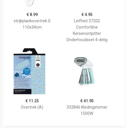
€ 8.99
€ 4.95
strijkplankovertrek S
Leifheit 37202
110x34cm
Comfortline
Kersenontpitter
Onderhoudsset 4-delig
€ 11.25
€ 41.95
Overtrek (A)
332846 Kledingstomer
1500W