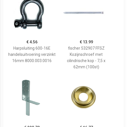
€ 4.56
€ 13.99
Harpsluiting 600-16E
fischer 532907 FFSZ
handelsuitvoering verzinkt
Kozijnschroef met
16mm 8000.003.0016
cilindrische kop - 7,5 x
62mm (100st)