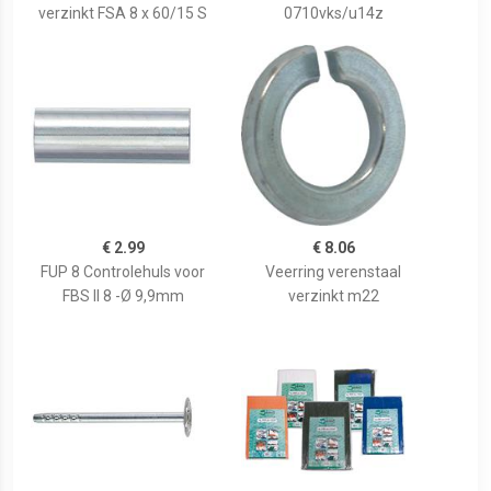
verzinkt FSA 8 x 60/15 S
0710vks/u14z
€ 2.99
€ 8.06
FUP 8 Controlehuls voor
Veerring verenstaal
FBS II 8 -Ø 9,9mm
verzinkt m22