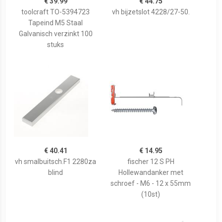
€ 39.99
€ 44.75
toolcraft TO-5394723
vh bijzetslot 4228/27-50.
Tapeind M5 Staal
Galvanisch verzinkt 100
stuks
€ 40.41
€ 14.95
vh smalbuitsch.F1 2280za
fischer 12 S PH
blind
Hollewandanker met
schroef - M6 - 12 x 55mm
(10st)