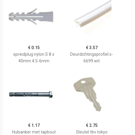
€ 0.15
€ 3.57
spreidplug nylon S 8 x
Deurdichtingsprofiel s-
40mm 4.5-6mm
6699 wit
€ 1.17
€ 2.75
Hulsanker met tapbout
Sleutel tbv tokyo