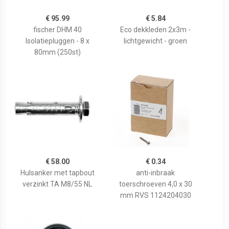
€ 95.99
€ 5.84
fischer DHM 40
Eco dekkleden 2x3m -
Isolatiepluggen - 8 x
lichtgewicht - groen
80mm (250st)
€ 58.00
€ 0.34
Hulsanker met tapbout
anti-inbraak
verzinkt TA M8/55 NL
toerschroeven 4,0 x 30
mm RVS 1124204030