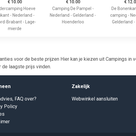
€ 10.00
€ 10.00
€ 12.
ndercamping Hoeve
Camping De Pampel -
De Bonenkam
ikant - Nederland -
Nederland - Gelderland -
camping - Ne
rd-Brabant - Lage-
Hoenderloo
Gelderland -
mierde
ties voor de beste prijzen Hier kan je kiezen uit Campings in 
 de laagste prijs vinden.
meen
Zakelijk
dvies, FAQ over?
Webwinkel aansluiten
y Policy
es
aimer