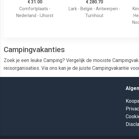
€ 31.00
€ 280.70
Comfortplaats -
Lark - België - Antwerpen -
Ki
Nederland - IJhorst
Turnhout
He
Noo
Campingvakanties
Zoek je een leuke Camping? Vergelijk de mooiste Campingvakan
reisorganisaties. Via ons kan je de juiste Campingvakantie voor
Alge
Koopa
Privac
Cooki
Discl