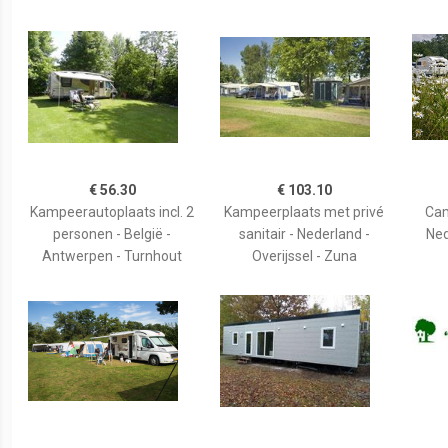
€ 56.30
€ 103.10
Kampeerautoplaats incl. 2
Kampeerplaats met privé
Cam
personen - België -
sanitair - Nederland -
Ned
Antwerpen - Turnhout
Overijssel - Zuna