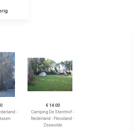
rig
20
€ 14.00
ederland -
Camping De Sternhof -
 Assen
Nederland - Flevoland -
Zeewolde