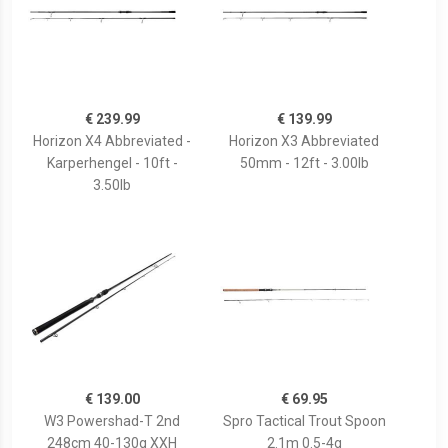
€ 239.99
€ 139.99
Horizon X4 Abbreviated -
Horizon X3 Abbreviated
Karperhengel - 10ft -
50mm - 12ft - 3.00lb
3.50lb
€ 139.00
€ 69.95
W3 Powershad-T 2nd
Spro Tactical Trout Spoon
248cm 40-130g XXH
2.1m 0.5-4g