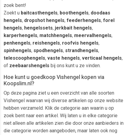
zoek bent!
Zoekt u
baitcasthengels
,
boothengels
,
doodaas
hengels
,
dropshot hengels
,
feederhengels
,
forel
hengels
,
hengelssets
,
jerkbait hengels
,
karperhengels
,
matchhengels
,
meervalhengels
,
penhengels
,
reishengels
,
roofvis hengels
,
spinhengels
,
spodhengels
,
strandhengels
,
telescoophengels
,
vaste hengels
,
verticaal hengels
,
of
zeebaarshengels
bij ons kunt u ze vinden.
Hoe kunt u goedkoop Vishengel kopen via
Koopslim.nl?
Op deze pagina ziet u een overzicht van alle soorten
Vishengel waarvan wij diverse artikelen op onze website
hebben verzameld. Klik de categorie aan waarin u op
zoek bent naar een artikel. Wij laten u in elke categorie
niet alleen alle artikelen zien die door onze aanbieders in
die categorie worden aangeboden, maar laten ook nog