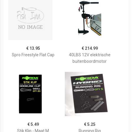
€ 13.95
€ 214.99
Spro Freestyle Flat Cap
40LBS 12V elektrische
buitenboordmotor
€ 5.49
€ 5.25
Stik Klip - Maat M
Running Rig