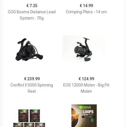
€ 7.25
€ 14.99
COG Booms Distance Lead
Crimping Pliers - 14 cm
System - 70g
€ 239.99
€ 124.99
Conflict II 5000 Spinning
EOS 12000 Molen - Big Pit
Reel
Molen